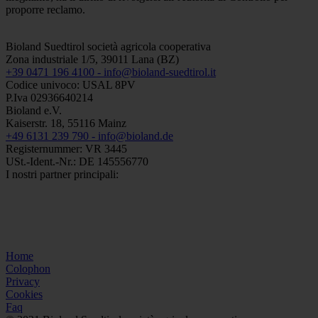
proporre reclamo.
Bioland Suedtirol società agricola cooperativa
Zona industriale 1/5, 39011 Lana (BZ)
+39 0471 196 4100 -
info@bioland-suedtirol.it
Codice univoco: USAL 8PV
P.Iva 02936640214
Bioland e.V.
Kaiserstr. 18, 55116 Mainz
+49 6131 239 790 -
info@bioland.de
Registernummer: VR 3445
USt.-Ident.-Nr.: DE 145556770
I nostri partner principali:
Home
Colophon
Privacy
Cookies
Faq