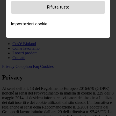
Rifiuta tutto
Impostazioni cookie
Cos’è Bioland
Come lavoriamo
I nostri prodotti
Contatti
Privacy
Colophon
Faq
Cookies
Privacy
Ai sensi dell’art. 13 del Regolamento Europeo 2016/679 (GDPR)
nonché ai sensi del Provvedimento in materia di cookie n. 229 dell’8
maggio 2014, si desidera informare i visitatori del sito circa l’utilizzo
dei dati inseriti e dei cookie utilizzati dal sito stesso. L’informativa è
resa anche ai sensi della Raccomandazione n. 2/2001 adottata dal
Gruppo di lavoro istituito dall’art. 29 della direttiva n. 95/46/CE. La