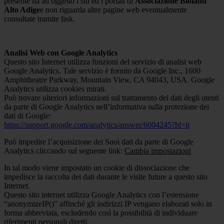
presente ha ad oggetto i siti ed i portali di
Associazione Bioland
Alto Adige
e non riguarda altre pagine web eventualmente
consultate tramite link.
Analisi Web con Google Analytics
Questo sito Internet utilizza funzioni del servizio di analisi web
Google Analytics. Tale servizio è fornito da Google Inc., 1600
Amphitheatre Parkway, Mountain View, CA 94043, USA. Google
Analytics utilizza cookies mirati.
Può trovare ulteriori informazioni sul trattamento dei dati degli utenti
da parte di Google Analytics nell’informativa sulla protezione dei
dati di Google:
https://support.google.com/analytics/answer/6004245?hl=it
Può impedire l’acquisizione dei Suoi dati da parte di Google
Analytics cliccando sul seguente link:
Cambia impostazioni
In tal modo viene impostato un cookie di dissociazione che
impedisce la raccolta dei dati durante le visite future a questo sito
Internet.
Questo sito internet utilizza Google Analytics con l’estensione
“anonymizeIP()” affinché gli indirizzi IP vengano elaborati solo in
forma abbreviata, escludendo così la possibilità di individuare
riferimenti personali diretti.